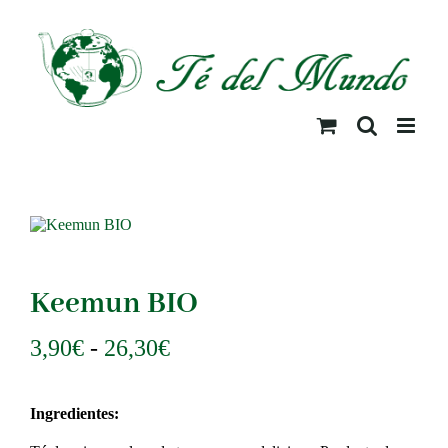
Saltar
al
contenido
Keemun BIO
Rango
3,90
€
-
26,30
€
de
precios:
Ingredientes:
desde