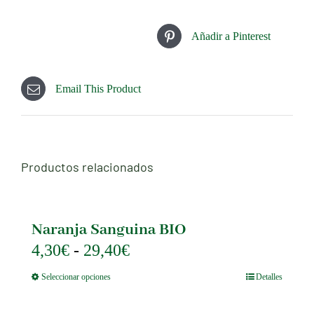
Añadir a Pinterest
Email This Product
Productos relacionados
Naranja Sanguina BIO
Rango
4,30
€
-
29,40
€
de
Este
Seleccionar opciones
Detalles
precios:
producto
tiene
desde
múltiples