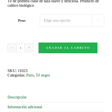
3,90€
Té de primera clase de taza suave y deliciosa. Producto de
cultivo biológico
hasta
26,30€
Peso

AÑADIR AL CARRITO
Keemun
BIO
cantidad
SKU:
11023
Categorías:
Puro
,
Té negro
Descripción
Información adicional