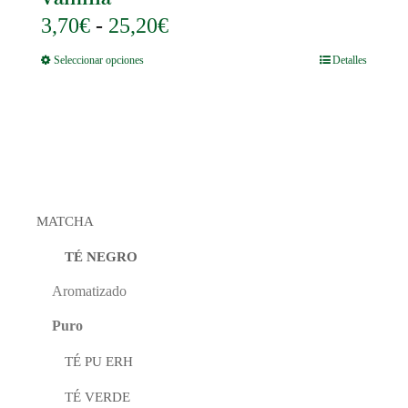
se
pueden
Rango
3,70
€
-
25,20
€
elegir
de
en
Este
Seleccionar opciones
Detalles
la
precios:
producto
página
tiene
desde
de
múltiples
producto
3,70€
variantes.
Las
hasta
opciones
25,20€
se
pueden
elegir
MATCHA
en
la
página
TÉ NEGRO
de
producto
Aromatizado
Puro
TÉ PU ERH
TÉ VERDE