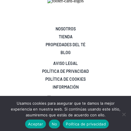
NOSOTROS
TIENDA
PROPIEDADES DEL TÉ
BLOG
AVISO LEGAL
POLÍTICA DE PRIVACIDAD
POLÍTICA DE COOKIES
INFORMACIÓN
Usamos cookies para asegurar que te damos la mejor
experiencia en nuestra web. Si continúas usando este sitio,
asumiremos que estás de acuerdo con ello.
© Copyright Té del mundo |
Contacto
Aceptar
No
Política de privacidad