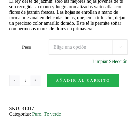
11,70€
El rey del té de jazmín: solo las mejores hojas jóvenes de té
son recogidas a mano y luego aromatizadas varios días con
hasta
flores de jazmín frescas. Las hojas se enrollan a mano de
80,10€
forma artesanal en delicadas bolas, que, en la infusión, dejan
un precioso color amarillo dorado. Este té le permite soñar
con hermosos mares de flores en primavera.
Peso

Limpiar Selección
AÑADIR AL CARRITO
Jazmín
perlas
de
fénix
cantidad
SKU:
31017
Categorías:
Puro
,
Té verde