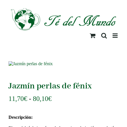
Saltar
al
contenido
Jazmín perlas de fénix
Rango
11,70
€
-
80,10
€
de
precios:
Descripción:
desde