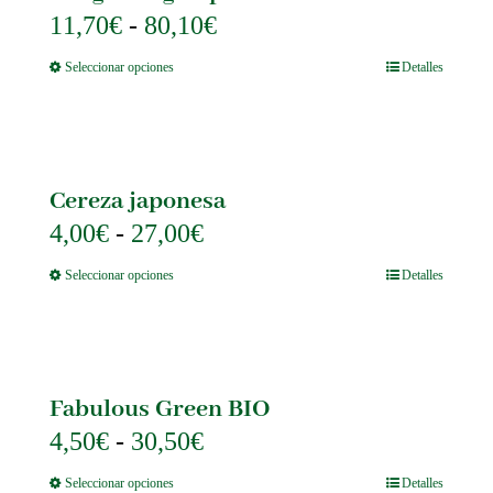
Rango
11,70
€
-
80,10
€
de
Este
Seleccionar opciones
Detalles
precios:
producto
tiene
desde
múltiples
11,70€
variantes.
Las
hasta
opciones
Cereza japonesa
80,10€
se
pueden
Rango
4,00
€
-
27,00
€
elegir
de
en
Este
Seleccionar opciones
Detalles
la
precios:
producto
página
tiene
desde
de
múltiples
producto
4,00€
variantes.
Las
hasta
opciones
Fabulous Green BIO
27,00€
se
pueden
Rango
4,50
€
-
30,50
€
elegir
de
en
Este
Seleccionar opciones
Detalles
la