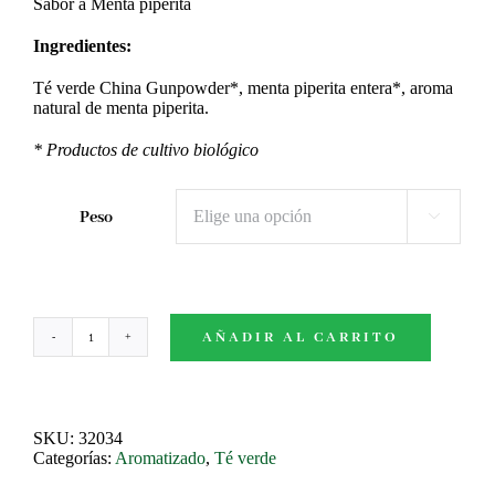
5,10€
Sabor a Menta piperita
hasta
Ingredientes:
35,10€
Té verde China Gunpowder*, menta piperita entera*, aroma
natural de menta piperita.
* Productos de cultivo biológico
Peso

AÑADIR AL CARRITO
Marrakesh
Nights
BIO
cantidad
SKU:
32034
Categorías:
Aromatizado
,
Té verde