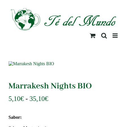
Saltar
al
contenido
Marrakesh Nights BIO
Rango
5,10
€
-
35,10
€
de
precios:
Sabor:
desde