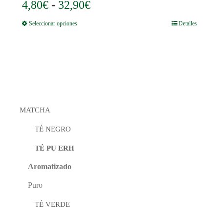
pueden
Rango
4,80
€
-
32,90
€
elegir
de
en
Este
Seleccionar opciones
Detalles
la
precios:
producto
página
tiene
desde
de
múltiples
producto
4,80€
variantes.
Las
hasta
opciones
32,90€
se
pueden
elegir
MATCHA
en
la
página
TÉ NEGRO
de
producto
TÉ PU ERH
Aromatizado
Puro
TÉ VERDE