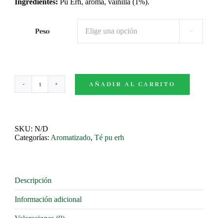
4,80€
Ingredientes:
Pu Erh, aroma, vainilla (1%).
hasta
32,70€
Peso

AÑADIR AL CARRITO
Vainilla
cantidad
SKU:
N/D
Categorías:
Aromatizado
,
Té pu erh
Descripción
Información adicional