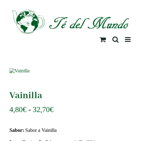
Saltar
al
contenido
Vainilla
Rango
4,80
€
-
32,70
€
de
precios:
Sabor:
Sabor a Vainilla
desde