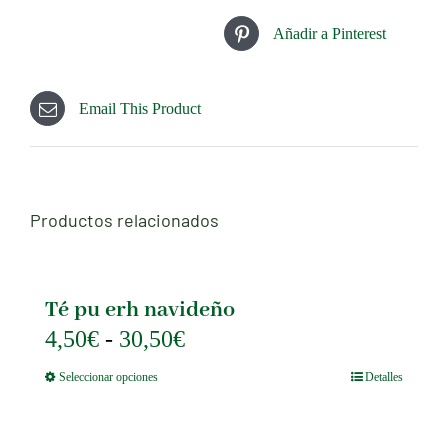
Añadir a Pinterest
Email This Product
Productos relacionados
Té pu erh navideño
Rango
4,50
€
-
30,50
€
de
Este
Seleccionar opciones
Detalles
precios:
producto
tiene
desde
múltiples
4,50€
variantes.