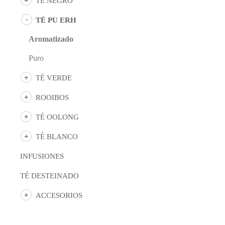
TÉ NEGRO
de
producto
TÉ PU ERH
Aromatizado
Puro
TÉ VERDE
ROOIBOS
TÉ OOLONG
TÉ BLANCO
INFUSIONES
TÉ DESTEINADO
ACCESORIOS